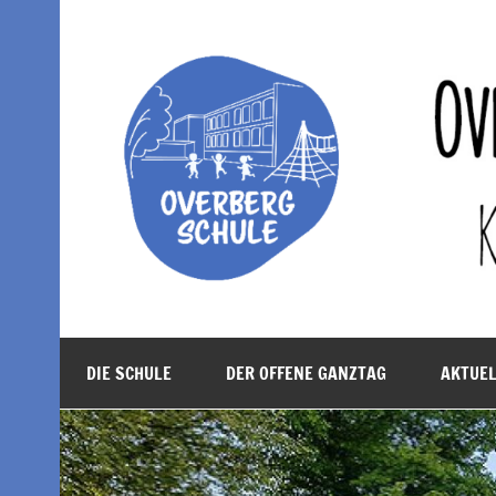
Zum
Inhalt
springen
Overbergschule Obe
kath. Bekenntnisgrundschule der Stadt Oberhau
DIE SCHULE
DER OFFENE GANZTAG
AKTUE