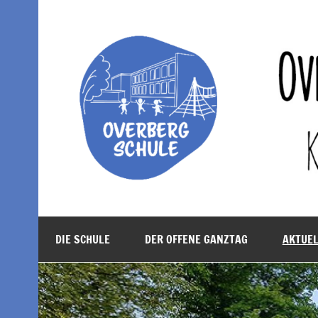
Zum
Inhalt
springen
Overbergschule Obe
kath. Bekenntnisgrundschule der Stadt Oberhau
DIE SCHULE
DER OFFENE GANZTAG
AKTUE