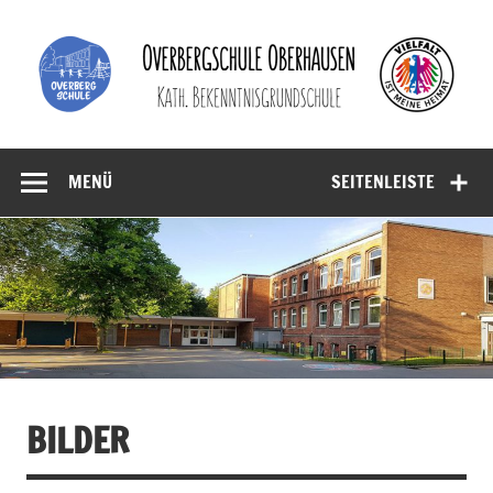
Zum
Inhalt
springen
Overbergschule
kath. Bekenntnisgrundschule der Stadt Oberhausen
Oberhausen
MENÜ
SEITENLEISTE
BILDER